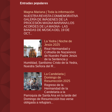
Entradas populares
Magna Mariana | Toda la información
NUESTRA REVISTA CONMEMORATIVA
GALERÍA DE IMÁGENES DE LA
PROCESIÓN MAGNA MARIANA LOS
ACORDES DE LA MAGNA - LAS
BANDAS DE MÚSICA DEL 19 DE
OCT...
La Yedra | Noche de
Jesús 2025
Real Hermandad y
Cofradía de Nazarenos
de Nuestro Padre Jesús
de la Sentencia y
Humildad, Santísimo Cristo de la Yedra,
Nuestra Señora del R...
La Candelaria |
Domingo de
Resurrección 2025
Regreso de la
Hermandad de la
Candelaria a la
Parroquia de Santa Ana en la tarde del
Domingo de Resurrección tras verse
obligada a refugiars...