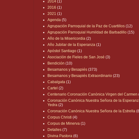
2014
(1)
2016
(1)
2021
(1)
Agenda
(5)
Agrupación Parroquial de la Paz de Cuartillos
(12)
Agrupación Parroquial Humildad de Barbadillo
(15)
Año de la Misericordia
(2)
Año Jubilar de la Esperanza
(1)
Apóstol Santiago
(1)
Asociación de Fieles de San José
(3)
Bendición
(10)
Besamanos y Besapiés
(373)
Besamanos y Besapiés Extraordinario
(23)
Cabalgata
(1)
Cartel
(2)
Centenario Coronación Canónica Virgen del Carmen
Coronación Canónica Nuestra Señora de la Esperanz
Yedra
(2)
Coronación Canónica Nuestra Señora de la Estrella
(
Corpus Christi
(4)
Corpus de Minerva
(1)
Detalles
(7)
Divina Pastora
(6)