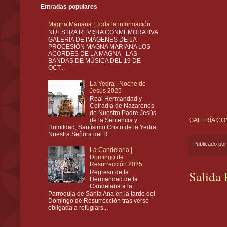
Entradas populares
Magna Mariana | Toda la información
NUESTRA REVISTA CONMEMORATIVA
GALERÍA DE IMÁGENES DE LA
PROCESIÓN MAGNA MARIANA LOS
ACORDES DE LA MAGNA - LAS
BANDAS DE MÚSICA DEL 19 DE
OCT...
La Yedra | Noche de
Jesús 2025
Real Hermandad y
Cofradía de Nazarenos
de Nuestro Padre Jesús
de la Sentencia y
GALERÍA CO
Humildad, Santísimo Cristo de la Yedra,
Nuestra Señora del R...
Publicado po
La Candelaria |
Domingo de
Resurrección 2025
Salida 
Regreso de la
Hermandad de la
Candelaria a la
Parroquia de Santa Ana en la tarde del
Domingo de Resurrección tras verse
obligada a refugiars...