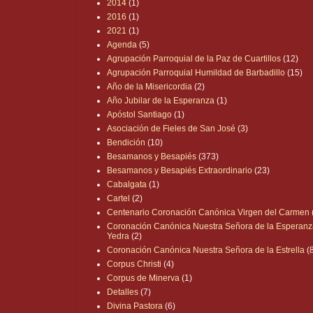
2014
(1)
2016
(1)
2021
(1)
Agenda
(5)
Agrupación Parroquial de la Paz de Cuartillos
(12)
Agrupación Parroquial Humildad de Barbadillo
(15)
Año de la Misericordia
(2)
Año Jubilar de la Esperanza
(1)
Apóstol Santiago
(1)
Asociación de Fieles de San José
(3)
Bendición
(10)
Besamanos y Besapiés
(373)
Besamanos y Besapiés Extraordinario
(23)
Cabalgata
(1)
Cartel
(2)
Centenario Coronación Canónica Virgen del Carmen
Coronación Canónica Nuestra Señora de la Esperanz
Yedra
(2)
Coronación Canónica Nuestra Señora de la Estrella
(
Corpus Christi
(4)
Corpus de Minerva
(1)
Detalles
(7)
Divina Pastora
(6)