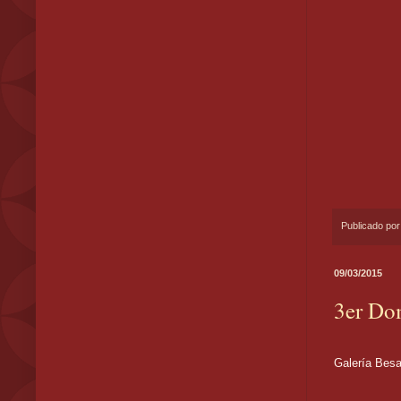
Publicado po
09/03/2015
3er Do
Os contam
Galería Bes