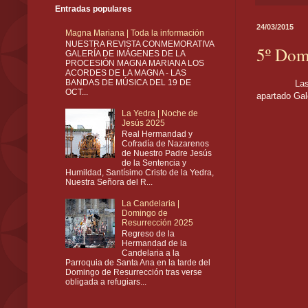
Entradas populares
24/03/2015
Magna Mariana | Toda la información
NUESTRA REVISTA CONMEMORATIVA
5º Dom
GALERÍA DE IMÁGENES DE LA
PROCESIÓN MAGNA MARIANA LOS
ACORDES DE LA MAGNA - LAS
BANDAS DE MÚSICA DEL 19 DE
Las imágen
OCT...
apartado Ga
La Yedra | Noche de
Jesús 2025
Real Hermandad y
Cofradía de Nazarenos
de Nuestro Padre Jesús
de la Sentencia y
Humildad, Santísimo Cristo de la Yedra,
Nuestra Señora del R...
La Candelaria |
Domingo de
Resurrección 2025
Regreso de la
Hermandad de la
Candelaria a la
Parroquia de Santa Ana en la tarde del
Domingo de Resurrección tras verse
obligada a refugiars...