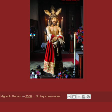
r
Miguel A. Gómez
en
23:32
No hay comentarios: