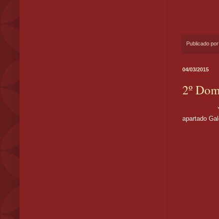
Publicado po
04/03/2015
2º Dom
Ya disponi
apartado Ga