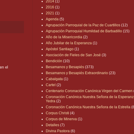
2014
(1)
2016
(1)
2021
(1)
Agenda
(5)
Agrupación Parroquial de la Paz de Cuartillos
(12)
Agrupación Parroquial Humildad de Barbadillo
(15)
Año de la Misericordia
(2)
Año Jubilar de la Esperanza
(1)
Apóstol Santiago
(1)
Asociación de Fieles de San José
(3)
Bendición
(10)
n el
Besamanos y Besapiés
(373)
Besamanos y Besapiés Extraordinario
(23)
Cabalgata
(1)
Cartel
(2)
Centenario Coronación Canónica Virgen del Carmen
Coronación Canónica Nuestra Señora de la Esperanz
Yedra
(2)
Coronación Canónica Nuestra Señora de la Estrella
(
Corpus Christi
(4)
Corpus de Minerva
(1)
Detalles
(7)
Divina Pastora
(6)