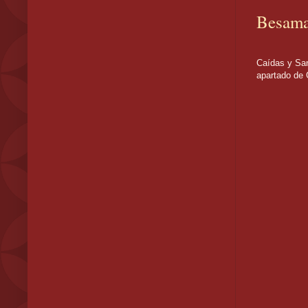
Besama
Disfruta d
Caídas y San
apartado de