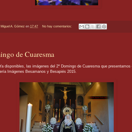
r
Miguel A. Gómez
en
17:47
No hay comentarios:
ingo de Cuaresma
bles, las imágenes del 2º Domingo de Cuaresma que presentamos e
lería Imágenes Besamanos y Besapiés 2015.