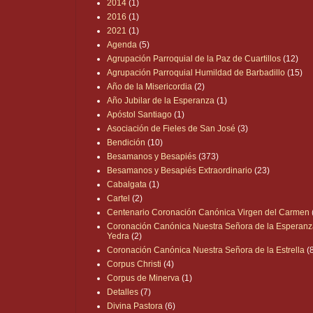
2014
(1)
2016
(1)
2021
(1)
Agenda
(5)
Agrupación Parroquial de la Paz de Cuartillos
(12)
Agrupación Parroquial Humildad de Barbadillo
(15)
Año de la Misericordia
(2)
Año Jubilar de la Esperanza
(1)
Apóstol Santiago
(1)
Asociación de Fieles de San José
(3)
Bendición
(10)
Besamanos y Besapiés
(373)
Besamanos y Besapiés Extraordinario
(23)
Cabalgata
(1)
Cartel
(2)
Centenario Coronación Canónica Virgen del Carmen
Coronación Canónica Nuestra Señora de la Esperanz
Yedra
(2)
Coronación Canónica Nuestra Señora de la Estrella
(
Corpus Christi
(4)
Corpus de Minerva
(1)
Detalles
(7)
Divina Pastora
(6)