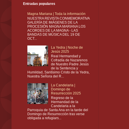
Entradas populares
Magna Mariana | Toda la información
NUESTRA REVISTA CONMEMORATIVA
GALERÍA DE IMÁGENES DE LA
PROCESIÓN MAGNA MARIANA LOS
ACORDES DE LA MAGNA - LAS
BANDAS DE MÚSICA DEL 19 DE
OCT...
La Yedra | Noche de
Jesús 2025
Real Hermandad y
Cofradía de Nazarenos
de Nuestro Padre Jesús
de la Sentencia y
Humildad, Santísimo Cristo de la Yedra,
Nuestra Señora del R...
La Candelaria |
Domingo de
Resurrección 2025
Regreso de la
Hermandad de la
Candelaria a la
Parroquia de Santa Ana en la tarde del
Domingo de Resurrección tras verse
obligada a refugiars...