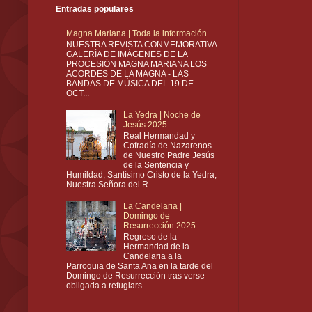
Entradas populares
Magna Mariana | Toda la información
NUESTRA REVISTA CONMEMORATIVA
GALERÍA DE IMÁGENES DE LA
PROCESIÓN MAGNA MARIANA LOS
ACORDES DE LA MAGNA - LAS
BANDAS DE MÚSICA DEL 19 DE
OCT...
La Yedra | Noche de
Jesús 2025
Real Hermandad y
Cofradía de Nazarenos
de Nuestro Padre Jesús
de la Sentencia y
Humildad, Santísimo Cristo de la Yedra,
Nuestra Señora del R...
La Candelaria |
Domingo de
Resurrección 2025
Regreso de la
Hermandad de la
Candelaria a la
Parroquia de Santa Ana en la tarde del
Domingo de Resurrección tras verse
obligada a refugiars...