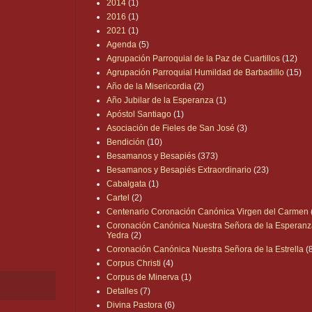
2014
(1)
2016
(1)
2021
(1)
Agenda
(5)
Agrupación Parroquial de la Paz de Cuartillos
(12)
Agrupación Parroquial Humildad de Barbadillo
(15)
Año de la Misericordia
(2)
Año Jubilar de la Esperanza
(1)
Apóstol Santiago
(1)
Asociación de Fieles de San José
(3)
Bendición
(10)
Besamanos y Besapiés
(373)
Besamanos y Besapiés Extraordinario
(23)
Cabalgata
(1)
Cartel
(2)
Centenario Coronación Canónica Virgen del Carmen
Coronación Canónica Nuestra Señora de la Esperanz
Yedra
(2)
Coronación Canónica Nuestra Señora de la Estrella
(
Corpus Christi
(4)
Corpus de Minerva
(1)
Detalles
(7)
Divina Pastora
(6)